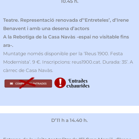
10.45 h.
Teatre. Representació renovada d’‘Entreteles’, d’Irene
Benavent i amb una desena d’actors
A la Rebotiga de la Casa Navàs -espai no visitable fins
ara-.
Muntatge només disponible per la ‘Reus 1900. Festa
Modernista’. 9 €. Inscripcions: reus1900.cat. Durada: 35’. A
càrrec de Casa Navàs.
D’11 h a 14.40 h.