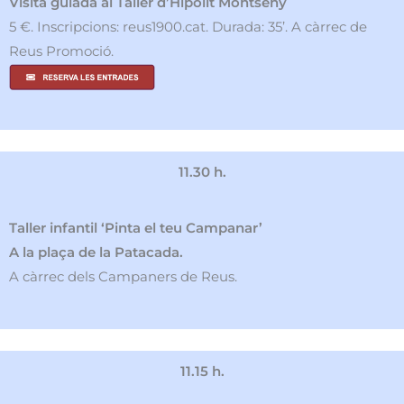
Visita guiada al Taller d’Hipòlit Montseny
5 €. Inscripcions: reus1900.cat. Durada: 35’. A càrrec de
Reus Promoció.
11.30 h.
Taller infantil ‘Pinta el teu Campanar’
A la plaça de la Patacada.
A càrrec dels Campaners de Reus.
11.15 h.