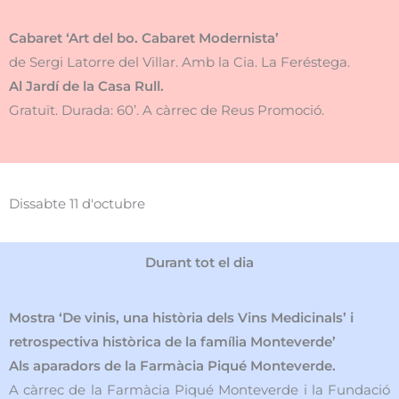
Cabaret ‘Art del bo. Cabaret Modernista’
de Sergi Latorre del Villar. Amb la Cia. La Feréstega.
Al Jardí de la Casa Rull.
Gratuït. Durada: 60’. A càrrec de Reus Promoció.
Dissabte 11 d'octubre
Durant tot el dia
Mostra ‘De vinis, una història dels Vins Medicinals’ i
retrospectiva històrica de la família Monteverde’
Als aparadors de la Farmàcia Piqué Monteverde.
A càrrec de la Farmàcia Piqué Monteverde i la Fundació