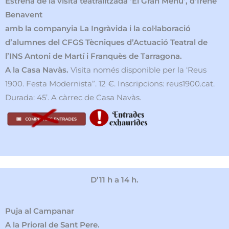
Estrena de la visita teatralitzada ‘El Gran Menú’, d’Irene
Benavent
amb la companyia La Ingràvida i la col·laboració
d’alumnes del CFGS Tècniques d’Actuació Teatral de
l’INS Antoni de Martí i Franquès de Tarragona.
A la Casa Navàs.
Visita només disponible per la ‘Reus
1900. Festa Modernista”. 12 €. Inscripcions: reus1900.cat.
Durada: 45’. A càrrec de Casa Navàs.
D’11 h a 14 h.
Puja al Campanar
A la Prioral de Sant Pere.