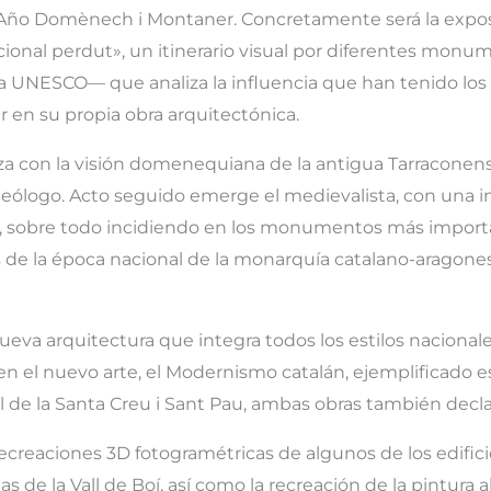
l Año Domènech i Montaner. Concretamente será la exp
cional perdut», un itinerario visual por diferentes monu
a UNESCO— que analiza la influencia que han tenido los
 en su propia obra arquitectónica.
a con la visión domenequiana de la antigua Tarraconens
ueólogo. Acto seguido emerge el medievalista, con una i
 sobre todo incidiendo en los monumentos más importa
las de la época nacional de la monarquía catalano-aragone
eva arquitectura que integra todos los estilos nacional
 en el nuevo arte, el Modernismo catalán, ejemplificado
al de la Santa Creu i Sant Pau, ambas obras también decl
r recreaciones 3D fotogramétricas de algunos de los edific
s de la Vall de Boí, así como la recreación de la pintura 