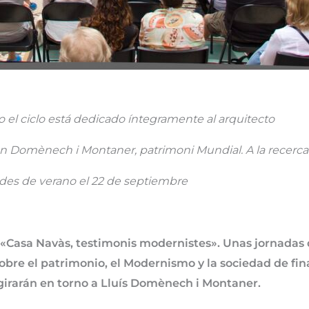
el ciclo está dedicado íntegramente al arquitecto
ción Domènech i Montaner, patrimoni Mundial. A la recerca 
dades de verano el 22 de septiembre
s «Casa Navàs, testimonis modernistes». Unas jornadas
obre el patrimonio, el Modernismo y la sociedad de fina
s girarán en torno a Lluís Domènech i Montaner.