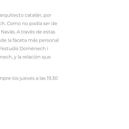
rquitecto catalán, por
ch. Como no podía ser de
 Navàs. A través de estas
sde la faceta más personal
 D’estudis Domènech i
ech, y la relación que
pre los jueves a las 19.30