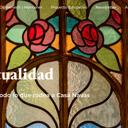
Domènech i Montaner
Proyecto Educativo
Newsletter
A
ualidad
todo lo que rodea a Casa Navàs