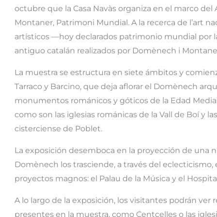
octubre que la Casa Navàs organiza en el marco de
Montaner, Patrimoni Mundial. A la recerca de l’art na
artísticos —hoy declarados patrimonio mundial por l
antiguo catalán realizados por Domènech i Montaner
La muestra se estructura en siete ámbitos y comienz
Tarraco y Barcino, que deja aflorar el Domènech arq
monumentos románicos y góticos de la Edad Media,
como son las iglesias románicas de la Vall de Boí y 
cisterciense de Poblet.
La exposición desemboca en la proyección de una nu
Domènech los trasciende, a través del eclecticismo,
proyectos magnos: el Palau de la Música y el Hospit
A lo largo de la exposición, los visitantes podrán ve
presentes en la muestra, como Centcelles o las iglesia