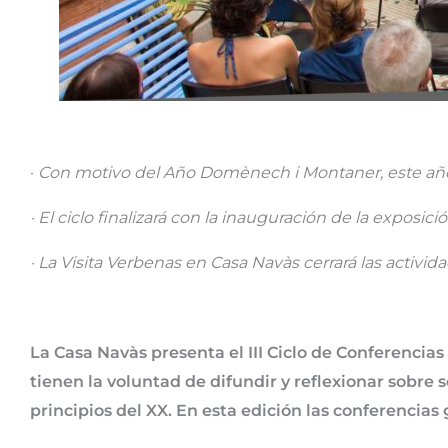
·
Con motivo del Año Domènech i Montaner, este año 
· El ciclo finalizará con la inauguración de la exposi
· La Visita Verbenas en Casa Navàs cerrará las activi
La Casa Navàs presenta el III Ciclo de Conferencia
tienen la voluntad de difundir y reflexionar sobre s
principios del XX. En esta edición las conferencia