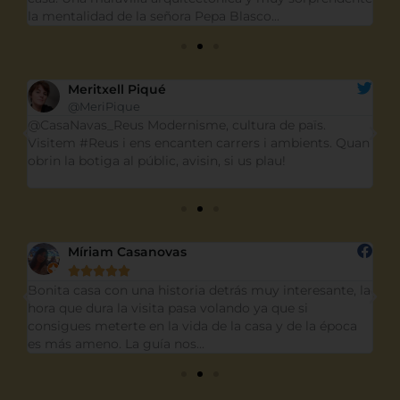
.
la mentalidad de la señora Pepa Blasco...
in
Meritxell Piqué
@MeriPique
eus
@CasaNavas_Reus Modernisme, cultura de païs.
Un
!!!
Visitem #Reus i ens encanten carrers i ambients. Quan
ca
obrin la botiga al públic, avisin, si us plau!
cu
gr
Míriam Casanovas





si
Bonita casa con una historia detrás muy interesante, la
La
hora que dura la visita pasa volando ya que si
si
consigues meterte en la vida de la casa y de la época
azu
es más ameno. La guía nos...