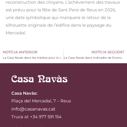
reconstruction des citoyens. L’achèvement des travaux
est prévu pour la fête de Sant Pere de Reus en 2026,
une date symbolique qui marquera le retour de la
silhouette originale de l’édifice dans le paysage du
Mercadal.
NOTÍCIA ANTERIOR
NOTÍCIA SEGÜENT
La Casa Navàs dans les médias pour la reconstruction de la tour
La Casa Navàs dans Indicador de Economía avec un reportage sur la reconstruction de la tour
Casa Navàs
:
Plaça del Mercadal, 7 – Reus
info@casanavas.cat
Truca al: +34 977 591 154