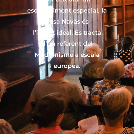
esdeveniment especial, la
Casa Navàs és
l’indret ideal. Es tracta
d’un referent del
Modernisme a escala
europea.