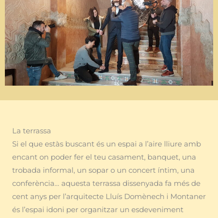
La terrassa
Si el que estàs buscant és un espai a l’aire lliure amb
encant on poder fer el teu casament, banquet, una
trobada informal, un sopar o un concert íntim, una
conferència… aquesta terrassa dissenyada fa més de
cent anys per l’arquitecte Lluís Domènech i Montaner
és l’espai idoni per organitzar un esdeveniment