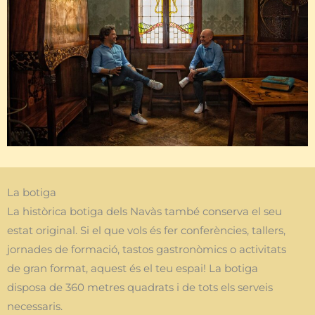
La botiga
La històrica botiga dels Navàs també conserva el seu
estat original. Si el que vols és fer conferències, tallers,
jornades de formació, tastos gastronòmics o activitats
de gran format, aquest és el teu espai! La botiga
disposa de 360 metres quadrats i de tots els serveis
necessaris.