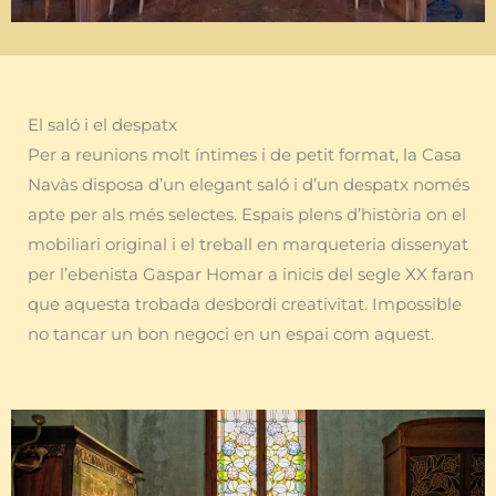
El saló i el despatx
Per a reunions molt íntimes i de petit format, la Casa
Navàs disposa d’un elegant saló i d’un despatx només
apte per als més selectes. Espais plens d’història on el
mobiliari original i el treball en marqueteria dissenyat
per l’ebenista Gaspar Homar a inicis del segle XX faran
que aquesta trobada desbordi creativitat. Impossible
no tancar un bon negoci en un espai com aquest.