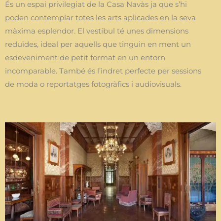
És un espai privilegiat de la Casa Navàs ja que s’hi
poden contemplar totes les arts aplicades en la seva
màxima esplendor. El vestíbul té unes dimensions
reduïdes, ideal per aquells que tinguin en ment un
esdeveniment de petit format en un entorn
incomparable. També és l’indret perfecte per sessions
de moda o reportatges fotogràfics i audiovisuals.