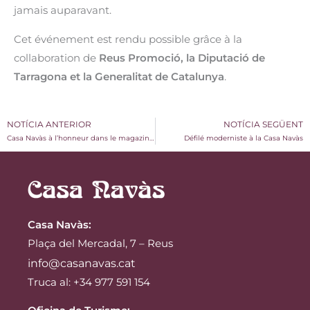
jamais auparavant.
Cet événement est rendu possible grâce à la
collaboration de
Reus Promoció, la Diputació de
Tarragona et la Generalitat de Catalunya
.
NOTÍCIA ANTERIOR
NOTÍCIA SEGÜENT
Casa Navàs à l’honneur dans le magazine Elle Decor
Défilé moderniste à la Casa Navàs
Casa Navàs
:
Plaça del Mercadal, 7 – Reus
info@casanavas.cat
Truca al: +34 977 591 154