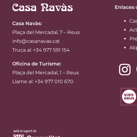
Enlaces 
Ca
Casa Navàs
:
Ac
Plaça del Mercadal, 7 – Reus
Pre
info@casanavas.cat
Alq
Truca al: +34 977 591 154
Oficina de Turisme:
Plaça del Mercadal, 1 – Reus
Llame al: +34 977 010 670