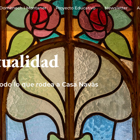
Domènech i Montaner
Proyecto Educativo
Newsletter
A
ualidad
todo lo que rodea a Casa Navàs