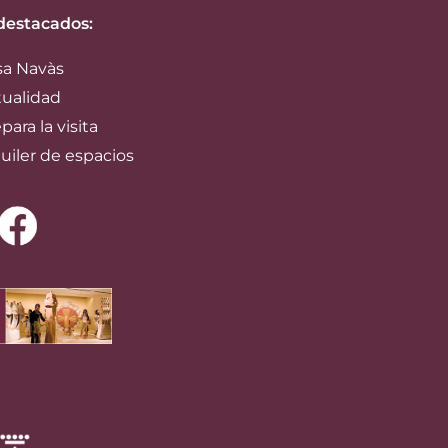
destacados:
sa Navàs
tualidad
para la visita
uiler de espacios