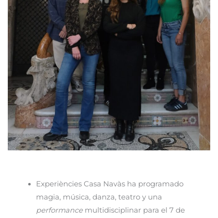
Experiències Casa Navàs ha programado
magia, música, danza, teatro y una
performance
multidisciplinar para el 7 de