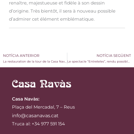
renaître, majestueuse et fidèle à son dessin
d’origine. Très bientôt, il sera à nouveau possible
d’admirer cet élément emblématique.
NOTÍCIA ANTERIOR
NOTÍCIA SEGÜENT
La restauration de la tour de la Casa Navàs progresse : la première pierre est posée
Le spectacle “Entreteles”, rendu possible grâce au soutien de la Diputación de Tarragona
Casa Navàs
:
Plaça del Mercadal, 7 – Reus
info@casanavas.cat
Truca al: +34 977 591 154