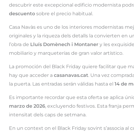
descubrir este excepcional edificio modernista podrá
descuento
sobre el precio habitual.
Casa Navàs es uno de los interiores modernistas mejo
originales y la riqueza dels detalls la convierten en
l’obra de
Lluís Domènech i Montaner
y les exquisid
mobiliario y marqueterías de gran valor artístico.
La promoción del Black Friday quiere facilitar que má
hay que acceder a
casanavas.cat
. Una vez comprada
la puerta. Las entradas serán válidas hasta el
14 de m
Es importante recordar que esta oferta se aplica ún
marzo de 2026
, excluyendo festivos. Esta franja per
intensitat dels caps de setmana.
En un context on el Black Friday sovint s’associa al