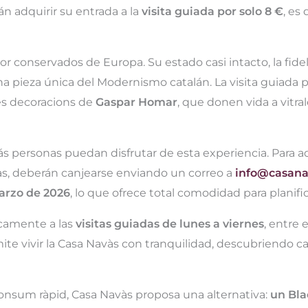
n adquirir su entrada a la
visita guiada por solo 8 €
, es
r conservados de Europa. Su estado casi intacto, la fide
 una pieza única del Modernismo catalán. La visita guiada
es decoracions de
Gaspar Homar
, que donen vida a vitral
s personas puedan disfrutar de esta experiencia. Para adq
s, deberán canjearse enviando un correo a
info@casana
arzo de 2026
, lo que ofrece total comodidad para planifica
icamente a las
visitas guiadas de lunes a viernes
, entre 
mite vivir la Casa Navàs con tranquilidad, descubriendo cad
 consum ràpid, Casa Navàs proposa una alternativa:
un Bla