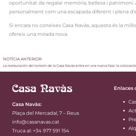
oportunitat de regalar memòria, bellesa i patrimoni.
personalment com una escapada diferent i plena d’
Si encara no coneixes Casa Navàs, aquesta és la millo
ofereix una mirada nova.
NOTÍCIA ANTERIOR
La restauración del torreón de la Casa Navàs entra en una nueva fase: la colocació
Enlaces 
Ca
Casa Navàs
:
Ac
Plaça del Mercadal, 7 – Reus
Pre
info@casanavas.cat
Alq
Truca al: +34 977 591 154