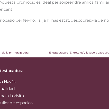
 Aquesta promoció és ideal per sorprendre amics, familiar
encant.
r ocasió per fer-ho. I si ja hi has estat, descobreix-la d
n de la primera piedra
El espectáculo “Entreteles”, llevado a cabo gr
destacados:
sa Navàs
tualidad
para la visita
uiler de espacios