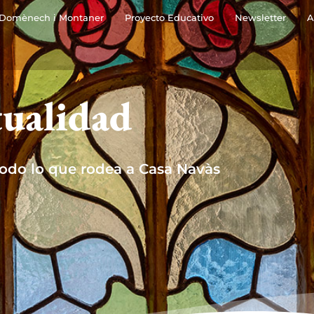
Domènech i Montaner
Proyecto Educativo
Newsletter
A
ualidad
todo lo que rodea a Casa Navàs