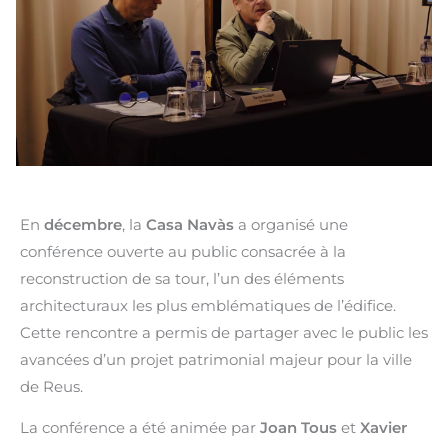
En
décembre
, la
Casa Navàs
a organisé une
conférence ouverte au public consacrée à la
reconstruction de sa tour, l’un des éléments
architecturaux les plus emblématiques de l’édifice.
Cette rencontre a permis de partager avec le public les
avancées d’un projet patrimonial majeur pour la ville
de Reus.
La conférence a été animée par
Joan Tous
et
Xavier