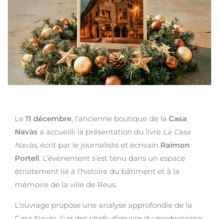
Le
11 décembre
, l’ancienne boutique de la
Casa
Navàs
a accueilli la présentation du livre
La Casa
Navàs
, écrit par le journaliste et écrivain
Raimon
Portell
. L’événement s’est tenu dans un espace
étroitement lié à l’histoire du bâtiment et à la
mémoire de la ville de Reus.
L’ouvrage propose une analyse approfondie de la
Casa Navàs, l’un des chefs-d’œuvre du modernisme