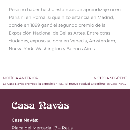
Pese no haber hecho estancias de aprendizaje ni en
París ni en Roma, sí que hizo estancia en Madrid,
donde en 1899 ganó el segundo premio de la
Exposición Nacional de Bellas Artes. Entre otras
ciudades, expuso su obra en Venecia, Ámsterdam,
Nueva York, Washington y Buenos Aires.
NOTÍCIA ANTERIOR
NOTÍCIA SEGÜENT
La Casa Navàs prorroga la exposición «Barça, «Més que un Club», Montjuïc, «un estadi refugi»» hasta el 7 de marzo
El nuevo Festival Experiències Casa Navàs apuesta por el talento artístico del territorio
Casa Navàs
:
Plaça del Mercadal, 7 – Reus