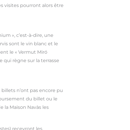
s visites pourront alors être
mium », c’est-à-dire, une
is sont le vin blanc et le
ment le « Vermut Miró
 qui règne sur la terrasse
 billets n’ont pas encore pu
oursement du billet ou le
 de la Maison Navàs les
stes) recevront les