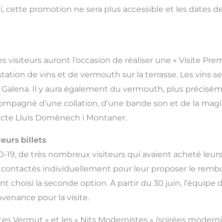
ai, cette promotion ne sera plus accessible et les dates de
s visiteurs auront l’occasion de réaliser une « Visite Pre
on de vins et de vermouth sur la terrasse. Les vins serv
s Galena. Il y aura également du vermouth, plus précisé
ccompagné d’une collation, d’une bande son et de la magie
itecte Lluís Domènech i Montaner.
eurs billets
-19, de très nombreux visiteurs qui avaient acheté leurs
 a contactés individuellement pour leur proposer le remb
 ont choisi la seconde option. À partir du 30 juin, l’équipe
venance pour la visite.
tes Vermut » et les « Nits Modernistes » (soirées moderni