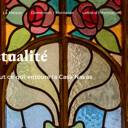
La Maison
Domènech i Montaner
Lettre d’information
tualité
ut ce qui entoure la Casa Navàs