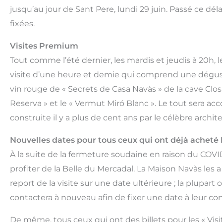
jusqu’au jour de Sant Pere, lundi 29 juin. Passé ce dél
fixées.
Visites Premium
Tout comme l’été dernier, les mardis et jeudis à 20h, le
visite d’une heure et demie qui comprend une dégustati
vin rouge de « Secrets de Casa Navàs » de la cave Clo
Reserva » et le « Vermut Miró Blanc ». Le tout sera a
construite il y a plus de cent ans par le célèbre arch
Nouvelles dates pour tous ceux qui ont déjà acheté l
À la suite de la fermeture soudaine en raison du COVID
profiter de la Belle du Mercadal. La Maison Navàs les
report de la visite sur une date ultérieure ; la plupart
contactera à nouveau afin de fixer une date à leur con
De même, tous ceux qui ont des billets pour les « Visi