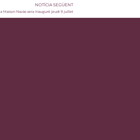
NOTÍCIA SEGÜENT
la Maison Navàs sera inauguré jeudi 9 juillet