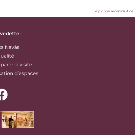
Le pignon reconstruit de 
 vedette :
sa Navàs
ualité
parer la visite
cation d’espaces