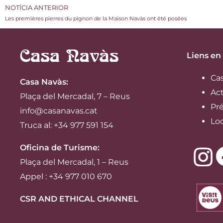
NOTÍCIA ANTERIOR
Les premières pierres du pignon de la Maison Navàs ont été posées
Liens en
Ca
Casa Navàs
:
Act
Plaça del Mercadal, 7 – Reus
Pré
info@casanavas.cat
Lo
Truca al: +34 977 591 154
Oficina de Turisme:
Plaça del Mercadal, 1 – Reus
Appel : +34 977 010 670
CSR AND ETHICAL CHANNEL