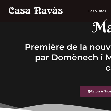
Aller
au
Les Visites
contenu
Ma
Première de la nouve
par Domènech i 
c
Retour à l'in