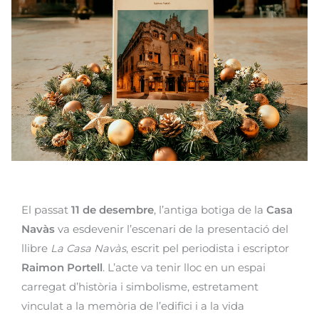
El passat
11 de desembre
, l’antiga botiga de la
Casa
Navàs
va esdevenir l’escenari de la presentació del
llibre
La Casa Navàs
, escrit pel periodista i escriptor
Raimon Portell
. L’acte va tenir lloc en un espai
carregat d’història i simbolisme, estretament
vinculat a la memòria de l’edifici i a la vida