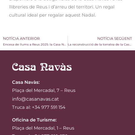
llibreries de Reus i d’arreu del territori. Un regal
cultural ideal per regalar aquest Nadal.
NOTÍCIA ANTERIOR
NOTÍCIA SEGÜENT
Encesa de llums a Reus 2025: la Casa Navàs s’uneix a l’inici del Nadal
La reconstrucció de la torratxa de la Casa Navàs: una ponència per explicar el procés patrimonial
Casa Navàs
:
Plaça del Mercadal, 7 – Reus
info@casanavas.cat
Truca al: +34 977 591 154
Oficina de Turisme:
Plaça del Mercadal, 1 – Reus