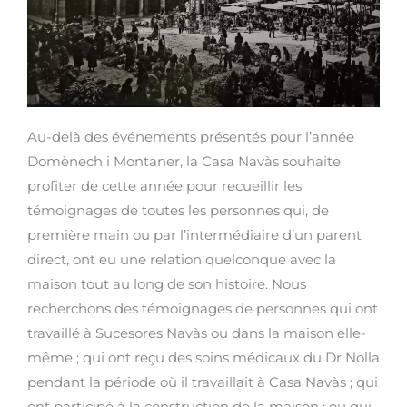
Au-delà des événements présentés pour l’année
Domènech i Montaner, la Casa Navàs souhaite
profiter de cette année pour recueillir les
témoignages de toutes les personnes qui, de
première main ou par l’intermédiaire d’un parent
direct, ont eu une relation quelconque avec la
maison tout au long de son histoire. Nous
recherchons des témoignages de personnes qui ont
travaillé à Sucesores Navàs ou dans la maison elle-
même ; qui ont reçu des soins médicaux du Dr Nolla
pendant la période où il travaillait à Casa Navàs ; qui
ont participé à la construction de la maison ; ou qui