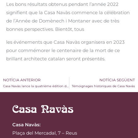
Les bons résultats obtenus pendant l’année 2022
signifient que la Casa Navàs commence la célébration
de l’Année de Domènech i Montaner avec de très
bonnes perspectives. Bientôt, tous
les événements que Casa Navàs organisera en 2023
pour commémorer le centenaire de la mort de ce
brillant architecte catalan seront présentés.
NOTÍCIA ANTERIOR
NOTÍCIA SEGÜENT
Casa Navàs lance la quatrième édition du Navàs Market
Témoignages historiques de Casa Navàs
Casa Navàs
:
Plaça del Mercadal, 7 – Reus