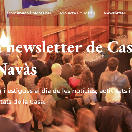
Domènech i Montaner
Projecte Educatiu
Newsletter
a newsletter de Ca
Navàs
i estigues al dia de les notícies, activitats i
tats de la Casa.