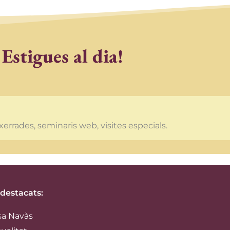
Estigues al dia!
xerrades, seminaris web, visites especials.
 destacats:
sa Navàs