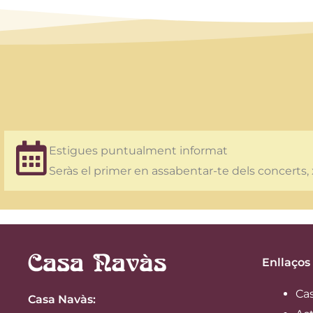
Estigues puntualment informat
Seràs el primer en assabentar-te dels concerts, 
Enllaços
Ca
Casa Navàs
: