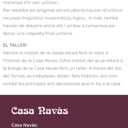
materials s’hi van utilitzar…
Per resoldre els enigmes els estudiants hauran d’utilitzar
recursos lingüístics, matemàtics, lògics… A més, també
hauran de debatre entre ells i arribar a consensos per
donar una resposta final unitària.
EL TALLER:
Mentre la meitat de la classe estarà fent la visita a
l’interior de la Casa Navàs, l’altra meitat del grup estarà a
la botiga de la Casa Navàs fent un taller. A través del Joc
del Temps, es treballaran dates i fets històrics, així com
també les principals arts decoratives que hi ha a la casa.
Casa Navàs
: