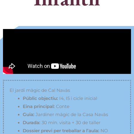
El jardí màgic de Cal Navàs
Públic objectiu:
I4, I5 i cicle inicial
Eina principal:
Conte
Guia:
Jardiner màgic de la Casa Navàs
Durada:
30 min. visita + 30 de taller
Dossier previ per treballar a l’aula:
NO