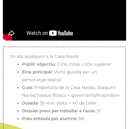
Un dia qualsevol a la Casa Navàs
Públic objectiu:
Cicle mitjà i cicle superior
Eina principal:
Visita guiada per un
personatge teatral
Guia:
Propietaris de la Casa Navàs, Joaquim
Navàs/Josepa Blasco + governanta/majordom
Durada:
55 min. visita + 40 de taller
Dossier previ per treballar a l’aula:
SÍ
Preu entrada per alumne:
6€