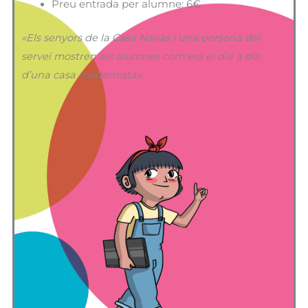
Preu entrada per alumne: 6€
«Els senyors de la Casa Navàs i una persona del
servei mostren als alumnes com era el dia a dia
d’una casa modernista».