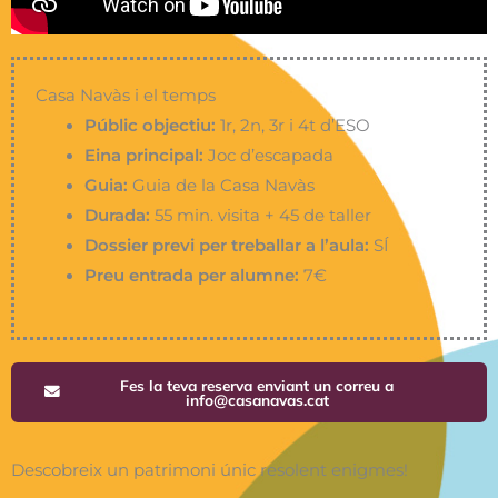
Casa Navàs i el temps
Públic objectiu:
1r, 2n, 3r i 4t d’ESO
Eina principal:
Joc d’escapada
Guia:
Guia de la Casa Navàs
Durada:
55 min. visita + 45 de taller
Dossier previ per treballar a l’aula:
SÍ
Preu entrada per alumne:
7€
Fes la teva reserva enviant un correu a
info@casanavas.cat
Descobreix un patrimoni únic resolent enigmes!