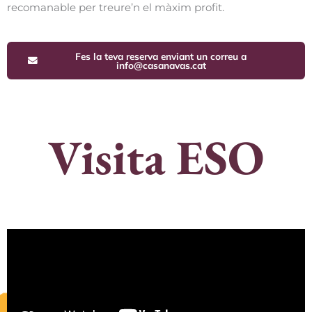
recomanable per treure’n el màxim profit.
Fes la teva reserva enviant un correu a
info@casanavas.cat
Visita ESO