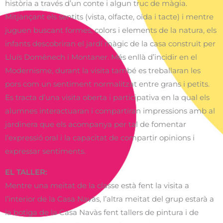
història a través d’un conte i algun truc de màgia.
Mitjançant els sentits (vista, olfacte, oïda i tacte) i mentre
juguen buscant formes, colors i elements de la natura, els
infants descobriran el jardí màgic de la casa construït per
Lluís Domènech i Montaner. Més enllà d’incidir en el
Modernisme, durant la visita també es treballaran les
pors com un sentiment normalitzat entre grans i petits.
Es tracta d’una visita oberta i participativa en la qual els
alumnes interactuaran i compartiran impressions amb al
jardinera que els acompanya per tal de fomentar
l’expressió oral i la capacitat de compartir opinions i
expressar sentiments.
EL TALLER:
Mentre una meitat de la classe està fent la visita a
l’interior de la Casa Navàs, l’altra meitat del grup estarà a
la botiga de la Casa Navàs fent tallers de pintura i de