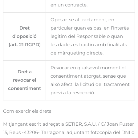
en un contracte.
Oposar-se al tractament, en
Dret
particular quan es basi en l’interès
d’oposició
legítim del Responsable o quan
(art. 21 RGPD)
les dades es tractin amb finalitats
de màrqueting directe.
Revocar en qualsevol moment el
Dret a
consentiment atorgat, sense que
revocar el
això afecti la licitud del tractament
consentiment
previ a la revocació.
Com exercir els drets
Mitjançant escrit adreçat a SETIER, S.A.U. / C/ Joan Fuster
15, Reus -43206- Tarragona, adjuntant fotocòpia del DNI o