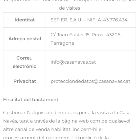
de visites
Identitat
SETIER, S.A.U. – NIF: A-43.776.434
C/ Joan Fuster 15, Reus -43206-
Adreça postal
Tarragona
Correu
info@casanavas.cat
electrònic
Privacitat
protecciondedatos@casanavas.cat
Finalitat del tractament
Gestionar l’adquisició d’entrades per a la visita a la Casa
Navàs, tant a través de la pàgina web com de qualsevol
altre canal de venda habilitat, incloent-hi el
processament del pagament, l’expedició de la