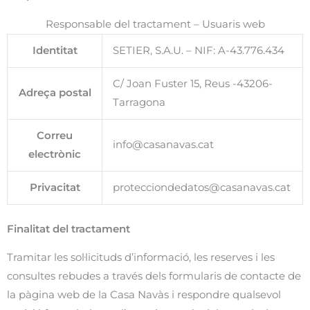
Responsable del tractament – Usuaris web
Identitat
SETIER, S.A.U. – NIF: A-43.776.434
C/ Joan Fuster 15, Reus -43206-
Adreça postal
Tarragona
Correu
info@casanavas.cat
electrònic
Privacitat
protecciondedatos@casanavas.cat
Finalitat del tractament
Tramitar les sol·licituds d’informació, les reserves i les
consultes rebudes a través dels formularis de contacte de
la pàgina web de la Casa Navàs i respondre qualsevol