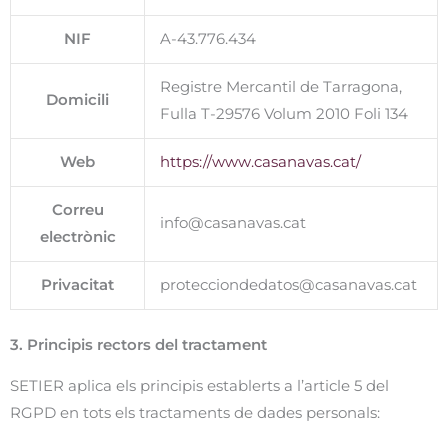
NIF
A-43.776.434
Registre Mercantil de Tarragona,
Domicili
Fulla T-29576 Volum 2010 Foli 134
Web
https://www.casanavas.cat/
Correu
info@casanavas.cat
electrònic
Privacitat
protecciondedatos@casanavas.cat
3. Principis rectors del tractament
SETIER aplica els principis establerts a l’article 5 del
RGPD en tots els tractaments de dades personals: