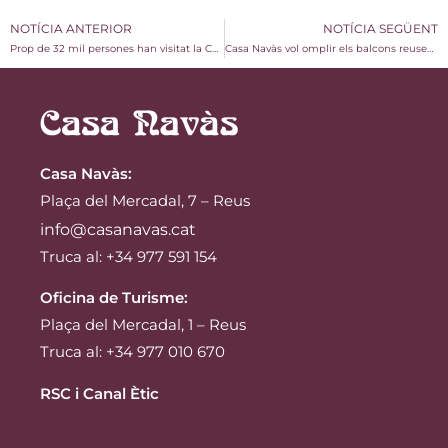
NOTÍCIA ANTERIOR
NOTÍCIA SEGÜENT
Prop de 32 mil persones han visitat la Casa Navàs durant el 2019
Casa Navàs vol omplir els balcons reusencs de roses per Sant Jordi
Casa Navàs
:
Plaça del Mercadal, 7 – Reus
info@casanavas.cat
Truca al: +34 977 591 154
Oficina de Turisme:
Plaça del Mercadal, 1 – Reus
Truca al: +34 977 010 670
RSC i Canal Ètic