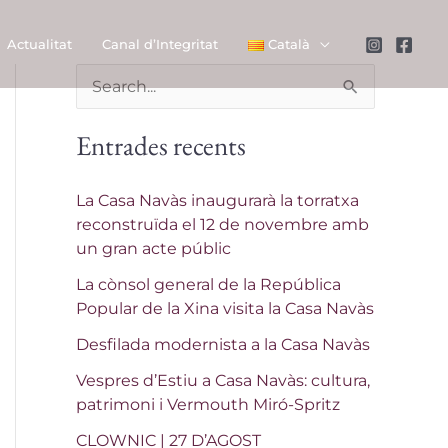
Actualitat
Canal d’Integritat
Català
C
e
Entrades recents
r
c
La Casa Navàs inaugurarà la torratxa
a
reconstruïda el 12 de novembre amb
un gran acte públic
:
La cònsol general de la República
Popular de la Xina visita la Casa Navàs
Desfilada modernista a la Casa Navàs
Vespres d’Estiu a Casa Navàs: cultura,
patrimoni i Vermouth Miró-Spritz
CLOWNIC | 27 D’AGOST