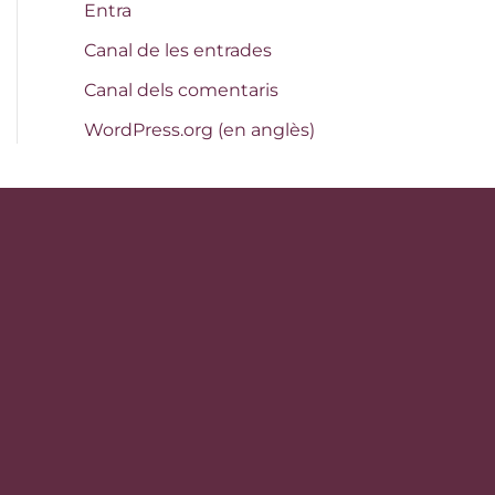
Entra
Canal de les entrades
Canal dels comentaris
WordPress.org (en anglès)