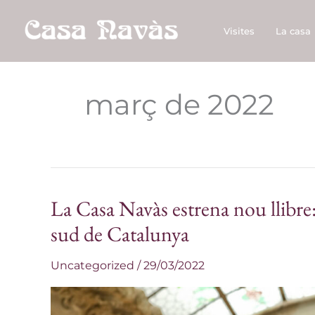
Vés
al
Visites
La casa
contingut
març de 2022
La Casa Navàs estrena nou llibre
La
Casa
sud de Catalunya
Navàs
Uncategorized
/
29/03/2022
estrena
nou
llibre: