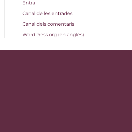
Entra
Canal de les entrades
Canal dels comentaris
WordPress.org (en anglès)