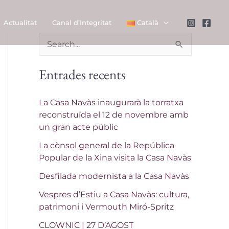
Actualitat
Canal d’Integritat
Català
C
e
Entrades recents
r
c
La Casa Navàs inaugurarà la torratxa
a
reconstruïda el 12 de novembre amb
un gran acte públic
:
La cònsol general de la República
Popular de la Xina visita la Casa Navàs
Desfilada modernista a la Casa Navàs
Vespres d’Estiu a Casa Navàs: cultura,
patrimoni i Vermouth Miró-Spritz
CLOWNIC | 27 D’AGOST