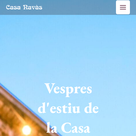
Vés
Main
al
Men
contingut
Vespres
d'estiu de
la Casa