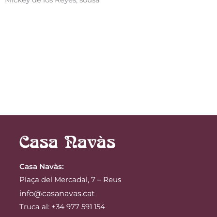
Mickey de los Reyes, sousa
Casa Navàs
:
Plaça del Mercadal, 7 – Reus
info@casanavas.cat
Truca al: +34 977 591 154