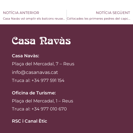
NOTÍCIA ANTERIOR
NOTÍCIA SEGÜENT
Casa Navàs vol omplir els balcons reusencs de roses per Sant Jordi
Col·locades les primeres pedres del capcer de Casa Navàs
Casa Navàs
:
Plaça del Mercadal, 7 – Reus
info@casanavas.cat
Truca al: +34 977 591 154
Oficina de Turisme:
Plaça del Mercadal, 1 – Reus
Truca al: +34 977 010 670
RSC i Canal Ètic