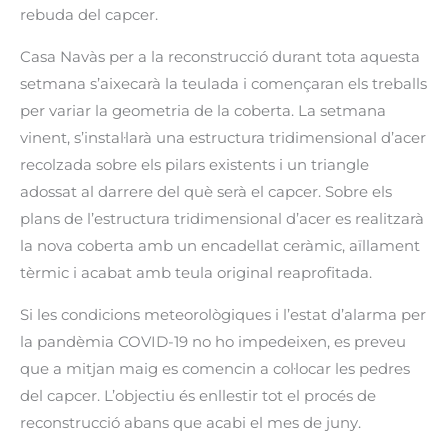
rebuda del capcer.
Casa Navàs per a la reconstrucció durant tota aquesta
setmana s’aixecarà la teulada i començaran els treballs
per variar la geometria de la coberta. La setmana
vinent, s’instal·larà una estructura tridimensional d’acer
recolzada sobre els pilars existents i un triangle
adossat al darrere del què serà el capcer. Sobre els
plans de l’estructura tridimensional d’acer es realitzarà
la nova coberta amb un encadellat ceràmic, aïllament
tèrmic i acabat amb teula original reaprofitada.
Si les condicions meteorològiques i l’estat d’alarma per
la pandèmia COVID-19 no ho impedeixen, es preveu
que a mitjan maig es comencin a col·locar les pedres
del capcer. L’objectiu és enllestir tot el procés de
reconstrucció abans que acabi el mes de juny.