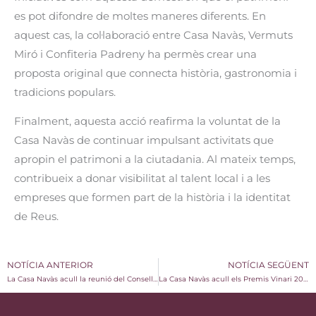
es pot difondre de moltes maneres diferents. En
aquest cas, la col·laboració entre Casa Navàs, Vermuts
Miró i Confiteria Padreny ha permès crear una
proposta original que connecta història, gastronomia i
tradicions populars.
Finalment, aquesta acció reafirma la voluntat de la
Casa Navàs de continuar impulsant activitats que
apropin el patrimoni a la ciutadania. Al mateix temps,
contribueix a donar visibilitat al talent local i a les
empreses que formen part de la història i la identitat
de Reus.
NOTÍCIA ANTERIOR
NOTÍCIA SEGÜENT
La Casa Navàs acull la reunió del Consell d’Experts de l’AEHT a Reus
La Casa Navàs acull els Premis Vinari 2026, referents del vermut català