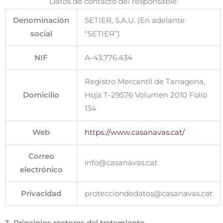
Datos de contacto del responsable
Denominación
SETIER, S.A.U. (En adelante
social
“SETIER”)
NIF
A-43.776.434
Registro Mercantil de Tarragona,
Domicilio
Hoja T-29576 Volumen 2010 Folio
134
Web
https://www.casanavas.cat/
Correo
info@casanavas.cat
electrónico
Privacidad
protecciondedatos@casanavas.cat