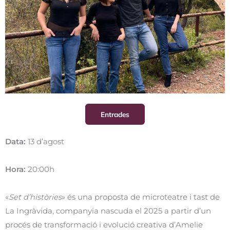
Entrades
Data:
13 d’agost
Hora:
20:00h
«
Set d’històries
» és una proposta de microteatre i tast de
La Ingràvida, companyia nascuda el 2025 a partir d’un
procés de transformació i evolució creativa d’Amelie