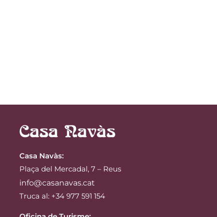
Casa Navàs
:
Plaça del Mercadal, 7 – Reus
info@casanavas.cat
Truca al: +34 977 591 154
Oficina de Turisme: