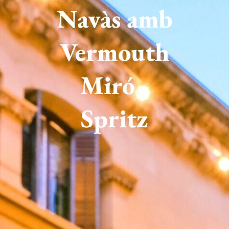
Navàs amb
Vermouth
Miró -
Spritz