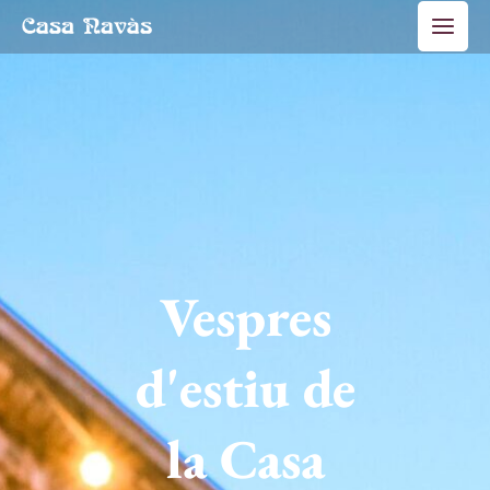
Vés
Main
al
Men
contingut
Vespres
d'estiu de
la Casa