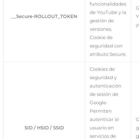
funcionalidades
G
de YouTube y la
__Secure-ROLLOUT_TOKEN
Y
gestión de
y
versiones.
Cookie de
seguridad con
atributo Secure.
Cookies de
seguridad y
autenticación
de sesión de
Google.
Permiten
autenticar al
G
SID / HSID / SSID
usuario en
g
servicios de
g