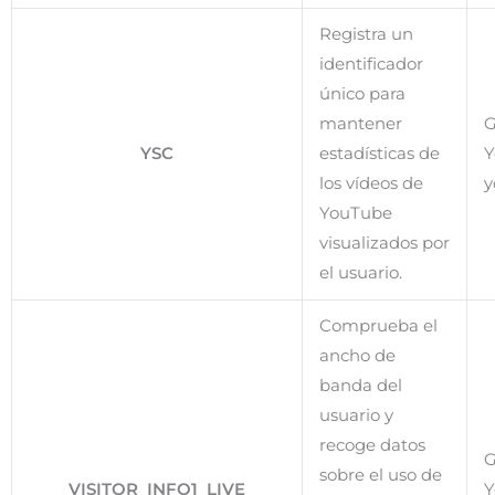
Registra un
identificador
único para
mantener
G
YSC
estadísticas de
Y
los vídeos de
y
YouTube
visualizados por
el usuario.
Comprueba el
ancho de
banda del
usuario y
recoge datos
G
sobre el uso de
VISITOR_INFO1_LIVE
Y