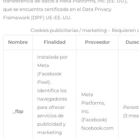
transferencia de datos a Meta Platforms, Inc. (EE. UU.),
que se encuentra certificada en el Data Privacy
Framework (DPF) UE-EE. UU.
Cookies publicitarias / marketing – Requieren
Nombre
Finalidad
Proveedor
Durac
Instalada por
Meta
(Facebook
Pixel).
Identifica los
Meta
navegadores
Platforms,
para ofrecer
Persis
_fbp
Inc.
servicios de
(3 mes
(Facebook)
publicidad y
facebook.com
marketing