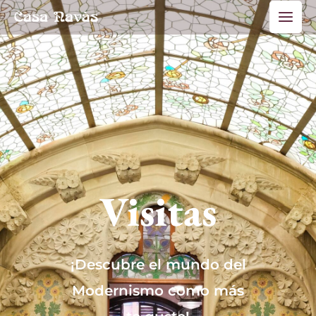
Ir
Main
al
Men
contenido
Visitas
¡Descubre el mundo del
Modernismo como más