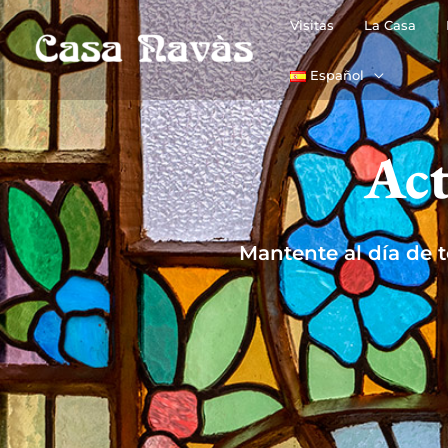
Ir
Visitas
La Casa
al
contenido
Español
Act
Mantente al día de 