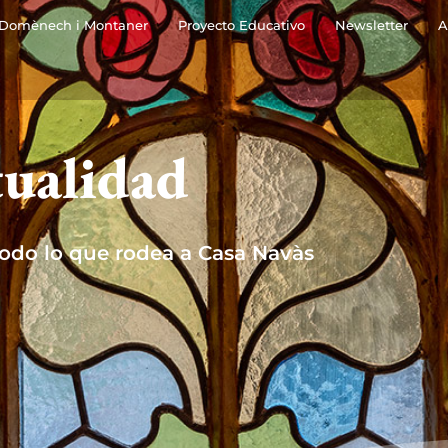
Domènech i Montaner
Proyecto Educativo
Newsletter
A
ualidad
todo lo que rodea a Casa Navàs