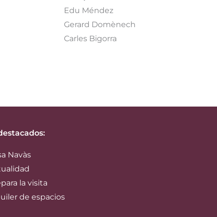
Edu Méndez
Gerard Domènech
Carles Bigorra
destacados:
sa Navàs
tualidad
para la visita
uiler de espacios