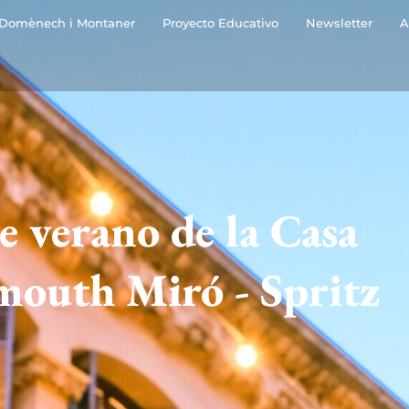
Domènech i Montaner
Proyecto Educativo
Newsletter
A
e verano de la Casa
mouth Miró - Spritz