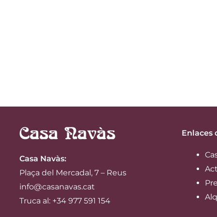
Enlaces 
Ca
Casa Navàs
:
Ac
Plaça del Mercadal, 7 – Reus
Pre
info@casanavas.cat
Alq
Truca al: +34 977 591 154