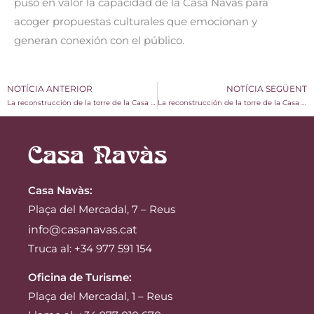
puso en valor la capacidad de la Casa Navàs para
acoger propuestas culturales que emocionan y
generan conexión con el público.
NOTÍCIA ANTERIOR
NOTÍCIA SEGÜENT
La reconstrucción de la torre de la Casa Navàs: una ponencia para entender el proceso patrimonial
La reconstrucción de la torre de la Casa Navàs: patrimonio, arquitectura y luz
Casa Navàs
:
Plaça del Mercadal, 7 – Reus
info@casanavas.cat
Truca al: +34 977 591 154
Oficina de Turisme:
Plaça del Mercadal, 1 – Reus