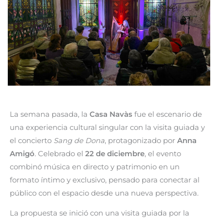
La semana pasada, la
Casa Navàs
fue el escenario de
una experiencia cultural singular con la visita guiada y
el concierto
Sang de Dona
, protagonizado por
Anna
Amigó
. Celebrado el
22 de diciembre
, el evento
combinó música en directo y patrimonio en un
formato íntimo y exclusivo, pensado para conectar al
público con el espacio desde una nueva perspectiva.
La propuesta se inició con una visita guiada por la