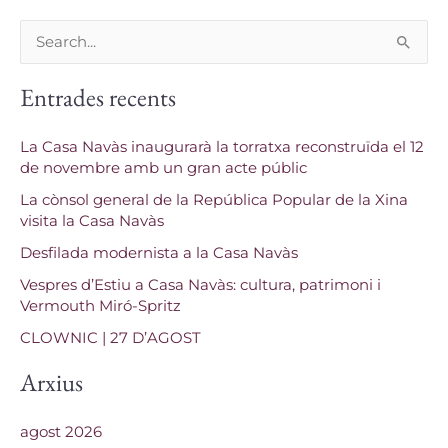
C
e
Entrades recents
r
c
La Casa Navàs inaugurarà la torratxa reconstruïda el 12
a
de novembre amb un gran acte públic
:
La cònsol general de la República Popular de la Xina
visita la Casa Navàs
Desfilada modernista a la Casa Navàs
Vespres d’Estiu a Casa Navàs: cultura, patrimoni i
Vermouth Miró-Spritz
CLOWNIC | 27 D’AGOST
Arxius
agost 2026