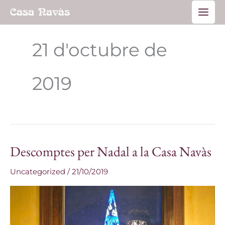
Vés
Main
al
Men
contingut
21 d'octubre de
2019
Descomptes per Nadal a la Casa Navàs
Descomptes
per
Uncategorized
/
21/10/2019
Nadal
a
la
Casa