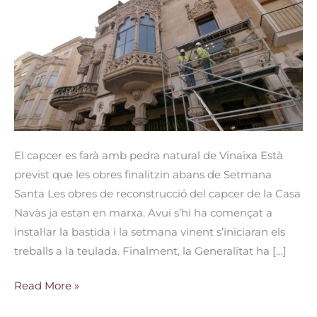
capcer
de
la
Casa
Navàs
El capcer es farà amb pedra natural de Vinaixa Està
previst que les obres finalitzin abans de Setmana
Santa Les obres de reconstrucció del capcer de la Casa
Navàs ja estan en marxa. Avui s’hi ha començat a
instal·lar la bastida i la setmana vinent s’iniciaran els
treballs a la teulada. Finalment, la Generalitat ha […]
Read More »