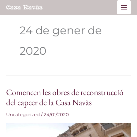
Vés
Main
al
Men
contingut
24 de gener de
2020
Comencen les obres de reconstrucció
Comencen
les
del capcer de la Casa Navàs
obres
Uncategorized
/
24/01/2020
de
reconstrucció
del