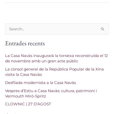
C
e
Entrades recents
r
c
La Casa Navàs inaugurarà la torratxa reconstruïda el 12
a
de novembre amb un gran acte públic
:
La cònsol general de la República Popular de la Xina
visita la Casa Navàs
Desfilada modernista a la Casa Navàs
Vespres d’Estiu a Casa Navàs: cultura, patrimoni i
Vermouth Miró-Spritz
CLOWNIC | 27 D’AGOST