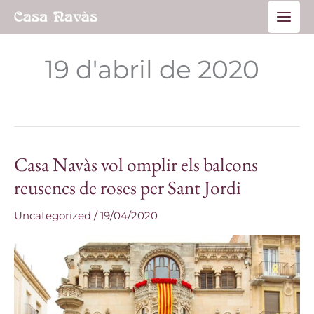
Vés
Main
al
Men
contingut
19 d'abril de 2020
Casa Navàs vol omplir els balcons
Casa
Navàs
reusencs de roses per Sant Jordi
vol
Uncategorized
/
19/04/2020
omplir
els
balcons
reusencs
de
roses