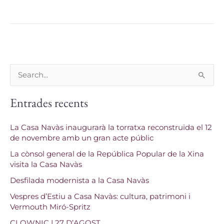
C
e
Entrades recents
r
c
La Casa Navàs inaugurarà la torratxa reconstruïda el 12
a
de novembre amb un gran acte públic
:
La cònsol general de la República Popular de la Xina
visita la Casa Navàs
Desfilada modernista a la Casa Navàs
Vespres d’Estiu a Casa Navàs: cultura, patrimoni i
Vermouth Miró-Spritz
CLOWNIC | 27 D’AGOST