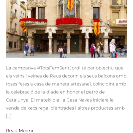
per
Sant
Jordi
La campanya #TotsFemSantJordi té per objectiu que
els veïns i veïnes de Reus decorin els seus balcons amb
roses fetes a casa de manera artesanal, coincidint amb
la celebració de la diada en honor al patró de
Catalunya. El mateix dia, la Casa Navàs iniciarà la
venda de xecs regal d’entrades i altres productes amb
[…]
Read More »