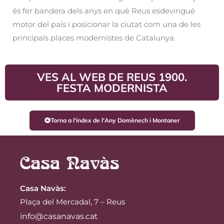
és fer bandera dels anys en què Reus esdevingué
motor del país i posicionar la ciutat com una de les
principals places modernistes de Catalunya.
VES AL WEB DE REUS 1900.
FESTA MODERNISTA
Torna a l'índex de l'Any Domènech i Montaner
Casa Navàs
:
Plaça del Mercadal, 7 – Reus
info@casanavas.cat