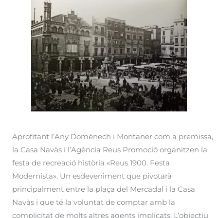
Aprofitant l’Any Domènech i Montaner com a premissa,
la Casa Navàs i l’Agència Reus Promoció organitzen la
festa de recreació història «Reus 1900. Festa
Modernista». Un esdeveniment que pivotarà
principalment entre la plaça del Mercadal i la Casa
Navàs i que té la voluntat de comptar amb la
complicitat de molts altres agents implicats. L’objectiu