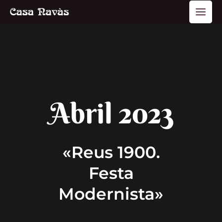
Vés
Main
al
Men
contingut
Abril 2023
«Reus 1900.
Festa
Modernista»