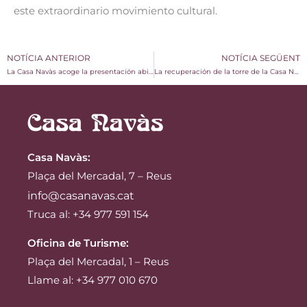
este extraordinario movimiento cultural.
NOTÍCIA ANTERIOR
NOTÍCIA SEGÜENT
La Casa Navàs acoge la presentación abierta al público del libro sobre la historia del vermut en Reus
La recuperación de la torre de la Casa Navàs avanza a buen ritmo
Casa Navàs
:
Plaça del Mercadal, 7 – Reus
info@casanavas.cat
Truca al: +34 977 591 154
Oficina de Turisme:
Plaça del Mercadal, 1 – Reus
Llame al: +34 977 010 670