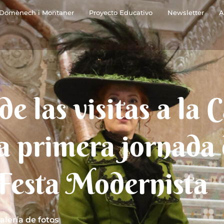
Domènech i Montaner
Proyecto Educativo
Newsletter
A
e las visitas a la 
a primera jornada
 Festa Modernista
alería de fotos