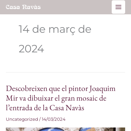
Vés
Main
al
Men
contingut
14 de març de
2024
Descobreixen que el pintor Joaquim
Descobreixen
que
Mir va dibuixar el gran mosaic de
el
l’entrada de la Casa Navàs
pintor
Joaquim
Uncategorized
/
14/03/2024
Mir