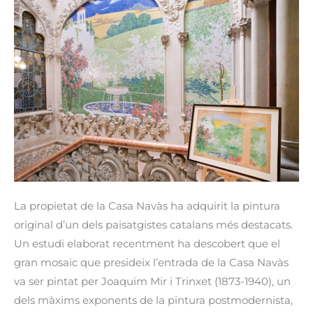
va
dibuixar
el
gran
mosaic
de
l’entrada
de
la
Casa
Navàs
La propietat de la Casa Navàs ha adquirit la pintura
original d’un dels paisatgistes catalans més destacats.
Un estudi elaborat recentment ha descobert que el
gran mosaic que presideix l’entrada de la Casa Navàs
va ser pintat per Joaquim Mir i Trinxet (1873-1940), un
dels màxims exponents de la pintura postmodernista,