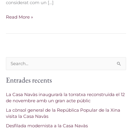
considerat com un […]
Read More »
C
e
Entrades recents
r
c
La Casa Navàs inaugurarà la torratxa reconstruïda el 12
a
de novembre amb un gran acte públic
:
La cònsol general de la República Popular de la Xina
visita la Casa Navàs
Desfilada modernista a la Casa Navàs