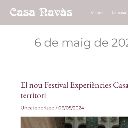
Vés
al
Visites
La casa
contingut
6 de maig de 20
El nou Festival Experiències Casa 
El
nou
territori
Festival
Uncategorized
/
06/05/2024
Experiències
Casa
Navàs