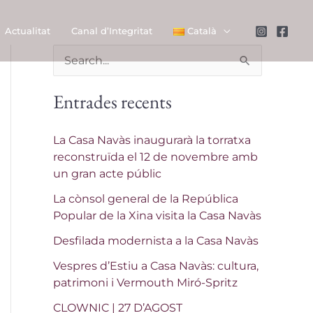
Actualitat
Canal d’Integritat
Català
C
e
Entrades recents
r
c
La Casa Navàs inaugurarà la torratxa
a
reconstruïda el 12 de novembre amb
un gran acte públic
:
La cònsol general de la República
Popular de la Xina visita la Casa Navàs
Desfilada modernista a la Casa Navàs
Vespres d’Estiu a Casa Navàs: cultura,
patrimoni i Vermouth Miró-Spritz
CLOWNIC | 27 D’AGOST