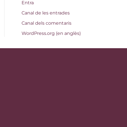
Entra
Canal de les entrades
Canal dels comentaris
WordPress.org (en anglès)