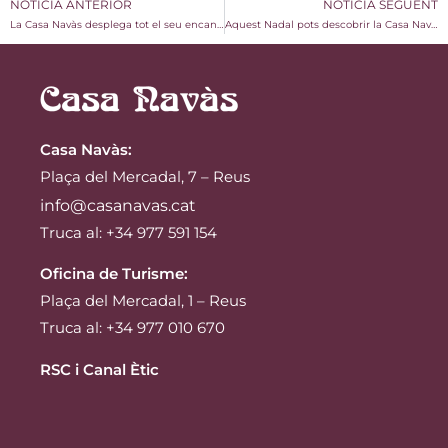
NOTÍCIA ANTERIOR
NOTÍCIA SEGÜENT
La Casa Navàs desplega tot el seu encant en un innovador projecte educatiu
Aquest Nadal pots descobrir la Casa Navàs de nou maneres diferents
Casa Navàs
:
Plaça del Mercadal, 7 – Reus
info@casanavas.cat
Truca al: +34 977 591 154
Oficina de Turisme:
Plaça del Mercadal, 1 – Reus
Truca al: +34 977 010 670
RSC i Canal Ètic