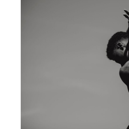
6
D’AGOST