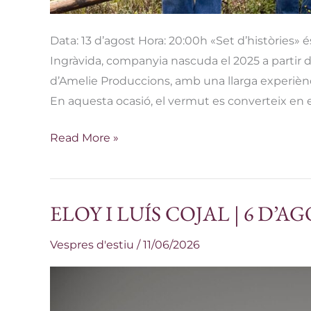
Data: 13 d’agost Hora: 20:00h «Set d’històries» 
Ingràvida, companyia nascuda el 2025 a partir d
d’Amelie Produccions, amb una llarga experiènc
En aquesta ocasió, el vermut es converteix en e
Read More »
ELOY I LUÍS COJAL | 6 D’A
ELOY
I
Vespres d'estiu
/
11/06/2026
LUÍS
COJAL
|