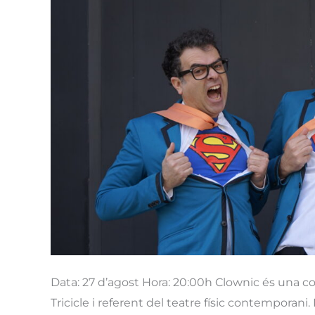
Data: 27 d’agost Hora: 20:00h Clownic és una 
Tricicle i referent del teatre físic contemporani. 