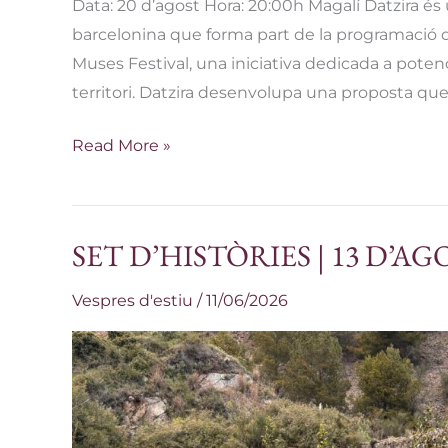
Data: 20 d’agost Hora: 20:00h Magalí Datzira és
barcelonina que forma part de la programació d’
Muses Festival, una iniciativa dedicada a potenci
territori. Datzira desenvolupa una proposta que t
Read More »
SET D’HISTÒRIES | 13 D’AG
SET
D’HISTÒRIES
Vespres d'estiu
/
11/06/2026
|
13
D’AGOST