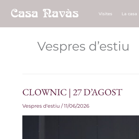
Vés
al
Visites
La casa
contingut
Vespres d’estiu
CLOWNIC | 27 D’AGOST
CLOWNIC
|
Vespres d'estiu
/
11/06/2026
27
D’AGOST