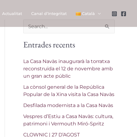
Actualitat
Canal d’Integritat
Català
C
e
Entrades recents
r
c
La Casa Navàs inaugurarà la torratxa
a
reconstruïda el 12 de novembre amb
un gran acte públic
:
La cònsol general de la República
Popular de la Xina visita la Casa Navàs
Desfilada modernista a la Casa Navàs
Vespres d’Estiu a Casa Navàs: cultura,
patrimoni i Vermouth Miró-Spritz
CLOWNIC | 27 D’AGOST