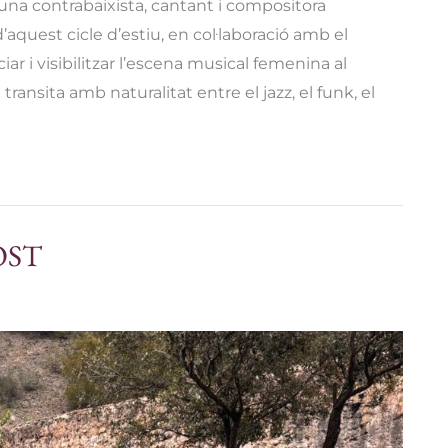
 una contrabaixista, cantant i compositora
aquest cicle d’estiu, en col·laboració amb el
ar i visibilitzar l’escena musical femenina al
ransita amb naturalitat entre el jazz, el funk, el
OST