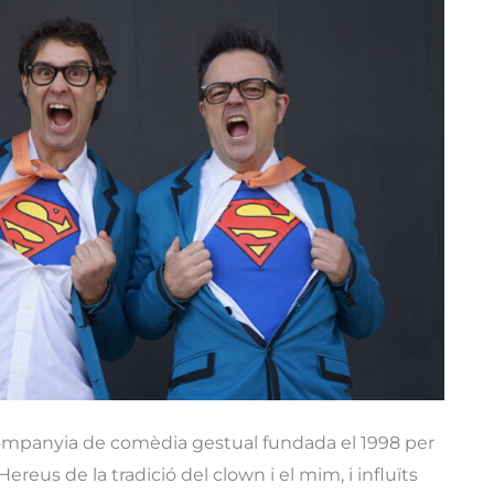
companyia de comèdia gestual fundada el 1998 per
Hereus de la tradició del clown i el mim, i influïts