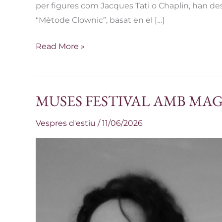
per figures com Jacques Tati o Chaplin, han de
“Mètode Clownic”, basat en el […]
Read More »
MUSES FESTIVAL AMB MAGA
MUSES
FESTIVAL
Vespres d'estiu
/
11/06/2026
AMB
MAGALÍ
DATZIRA
|
20
D’AGOST