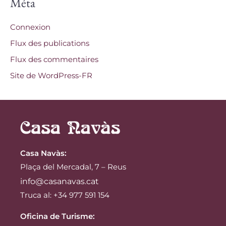
Méta
Connexion
Flux des publications
Flux des commentaires
Site de WordPress-FR
Casa Navàs
:
Plaça del Mercadal, 7 – Reus
info@casanavas.cat
Truca al: +34 977 591 154
Oficina de Turisme: