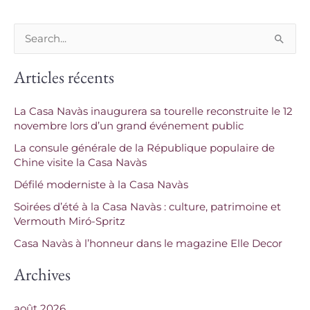
R
e
Articles récents
c
h
La Casa Navàs inaugurera sa tourelle reconstruite le 12
e
novembre lors d’un grand événement public
r
La consule générale de la République populaire de
c
Chine visite la Casa Navàs
h
Défilé moderniste à la Casa Navàs
e
Soirées d’été à la Casa Navàs : culture, patrimoine et
Vermouth Miró-Spritz
r
Casa Navàs à l’honneur dans le magazine Elle Decor
:
Archives
août 2026