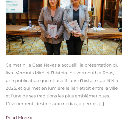
Vermuts
Miró
sur
l’histoire
du
vermouth
à
Reus
Ce matin, la Casa Navàs a accueilli la présentation du
livre Vermuts Miró et l’histoire du vermouth à Reus,
une publication qui retrace 111 ans d’histoire, de 1914 à
2025, et qui met en lumière le lien étroit entre la ville
et l’une de ses traditions les plus emblématiques.
L’événement, destiné aux médias, a permis […]
Read More »