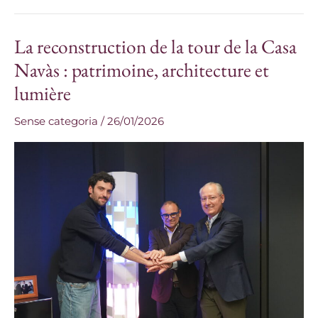
La reconstruction de la tour de la Casa
La
reconstruction
Navàs : patrimoine, architecture et
de
lumière
la
tour
Sense categoria
/
26/01/2026
de
la
Casa
Navàs
:
patrimoine,
architecture
et
lumière