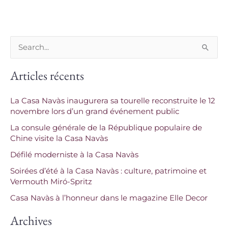
R
e
Articles récents
c
h
La Casa Navàs inaugurera sa tourelle reconstruite le 12
e
novembre lors d’un grand événement public
r
La consule générale de la République populaire de
c
Chine visite la Casa Navàs
h
Défilé moderniste à la Casa Navàs
e
Soirées d’été à la Casa Navàs : culture, patrimoine et
Vermouth Miró-Spritz
r
Casa Navàs à l’honneur dans le magazine Elle Decor
:
Archives