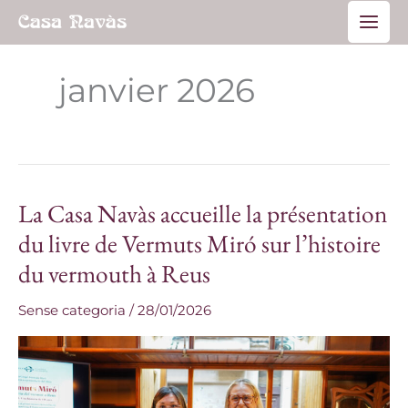
Aller
Main
au
Men
contenu
janvier 2026
La Casa Navàs accueille la présentation
La
Casa
du livre de Vermuts Miró sur l’histoire
Navàs
du vermouth à Reus
accueille
la
Sense categoria
/
28/01/2026
présentation
du
livre
de