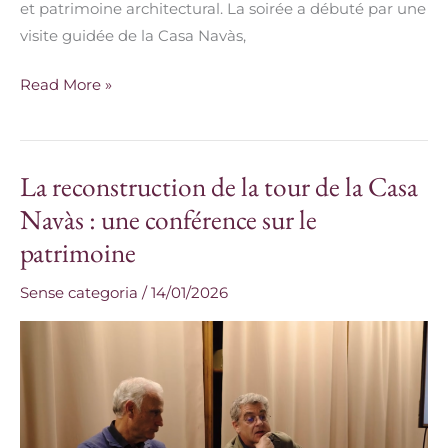
et patrimoine architectural. La soirée a débuté par une
visite guidée de la Casa Navàs,
Read More »
La reconstruction de la tour de la Casa
La
reconstruction
Navàs : une conférence sur le
de
patrimoine
la
tour
Sense categoria
/
14/01/2026
de
la
Casa
Navàs
: