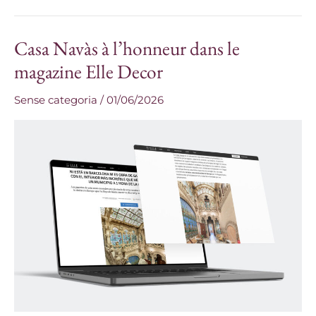
Casa Navàs à l’honneur dans le
Casa
Navàs
magazine Elle Decor
à
Sense categoria
/
01/06/2026
l’honneur
dans
le
magazine
Elle
Decor