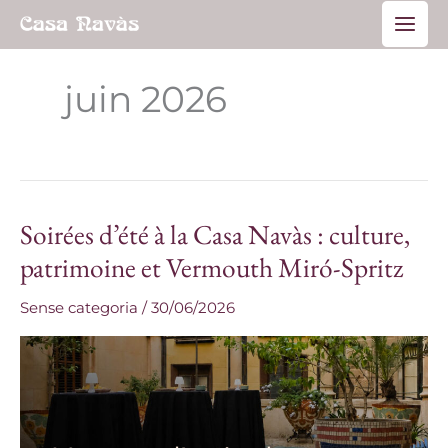
Aller
Main
au
Men
contenu
juin 2026
Soirées d’été à la Casa Navàs : culture,
Soirées
d’été
patrimoine et Vermouth Miró-Spritz
à
Sense categoria
/
30/06/2026
la
Casa
Navàs
:
culture,
patrimoine