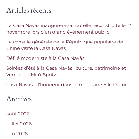
e
Articles récents
c
h
La Casa Navàs inaugurera sa tourelle reconstruite le 12
e
novembre lors d’un grand événement public
r
La consule générale de la République populaire de
c
Chine visite la Casa Navàs
h
Défilé moderniste à la Casa Navàs
e
Soirées d’été à la Casa Navàs : culture, patrimoine et
Vermouth Miró-Spritz
r
Casa Navàs à l’honneur dans le magazine Elle Decor
:
Archives
août 2026
juillet 2026
juin 2026