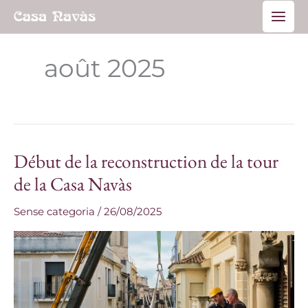
Aller
Main
au
Men
contenu
août 2025
Début de la reconstruction de la tour
Début
de
de la Casa Navàs
la
Sense categoria
/
26/08/2025
reconstruction
de
la
tour
de
la