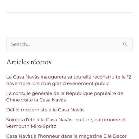
R
e
Articles récents
c
h
La Casa Navàs inaugurera sa tourelle reconstruite le 12
e
novembre lors d’un grand événement public
r
La consule générale de la République populaire de
c
Chine visite la Casa Navàs
h
Défilé moderniste à la Casa Navàs
e
Soirées d’été à la Casa Navàs : culture, patrimoine et
Vermouth Miró-Spritz
r
Casa Navàs à l’honneur dans le magazine Elle Decor