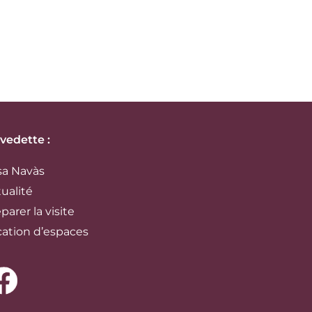
 vedette :
sa Navàs
ualité
parer la visite
cation d’espaces