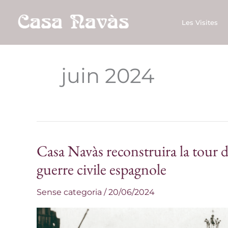
Aller
au
Les Visites
contenu
juin 2024
Casa Navàs reconstruira la tour 
Casa
Navàs
guerre civile espagnole
reconstruira
Sense categoria
/
20/06/2024
la
tour
détruite