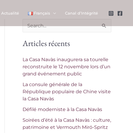
Actualité
Français
Canal d’Intégrité
R
e
Articles récents
c
h
La Casa Navàs inaugurera sa tourelle
e
reconstruite le 12 novembre lors d’un
grand événement public
r
c
La consule générale de la
République populaire de Chine visite
h
la Casa Navàs
e
Défilé moderniste à la Casa Navàs
r
Soirées d’été à la Casa Navàs : culture,
patrimoine et Vermouth Miró-Spritz
: