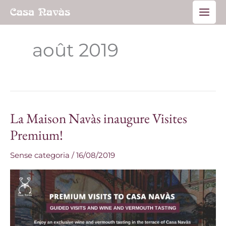
Aller
Main
au
Men
contenu
août 2019
La Maison Navàs inaugure Visites
La
Maison
Premium!
Navàs
Sense categoria
/
16/08/2019
inaugure
Visites
Premium!