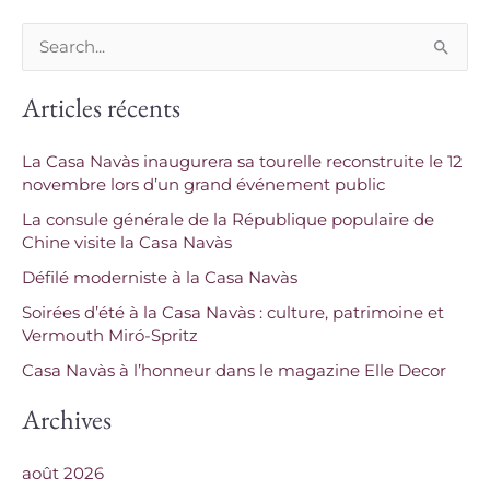
R
e
Articles récents
c
h
La Casa Navàs inaugurera sa tourelle reconstruite le 12
e
novembre lors d’un grand événement public
r
La consule générale de la République populaire de
c
Chine visite la Casa Navàs
h
Défilé moderniste à la Casa Navàs
e
Soirées d’été à la Casa Navàs : culture, patrimoine et
Vermouth Miró-Spritz
r
Casa Navàs à l’honneur dans le magazine Elle Decor
:
Archives
août 2026